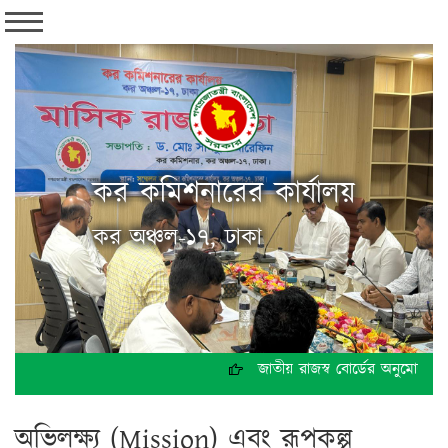
কর কমিশনারের কার্যালয়
কর অঞ্চল-১৭, ঢাকা
জাতীয় রাজস্ব বোর্ডের অনুমোদনক্
অভিলক্ষ্য (Mission) এবং রূপকল্প