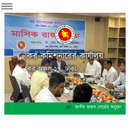
কর কমিশনারের কার্যালয়
কর অঞ্চল-১৭, ঢাকা
জাতীয় রাজস্ব বোর্ডের অনুমোদনক্