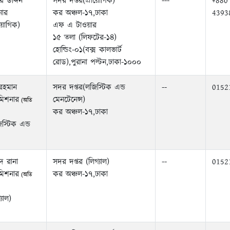
 উদ্দিন
সদর দপ্তর(প্রায়োগিক)
---
+880
ার
কর অঞ্চল-১৭,ঢাকা
4393
ায়োগিক)
এফ এ টাওয়ার
১৫ তলা (লিফটের-১৪)
হোল্ডিং-০১(বক্স কালভার্ট
রোড),পুরানা পল্টন,ঢাকা-১০০০
রহমান
সদর দপ্তর(লজিস্টিক এন্ড
--
0152
মিশনার
মেনটেনেন্স)
(অতি
কর অঞ্চল-১৭,ঢাকা
স্টিক এন্ড
দ রানা
সদর দপ্তর (লিগ্যাল)
--
0152
মিশনার
কর অঞ্চল-১৭,ঢাকা
(অতি
যাল)