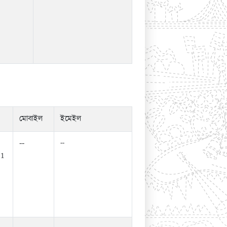
মোবাইল
ইমেইল
--
--
61