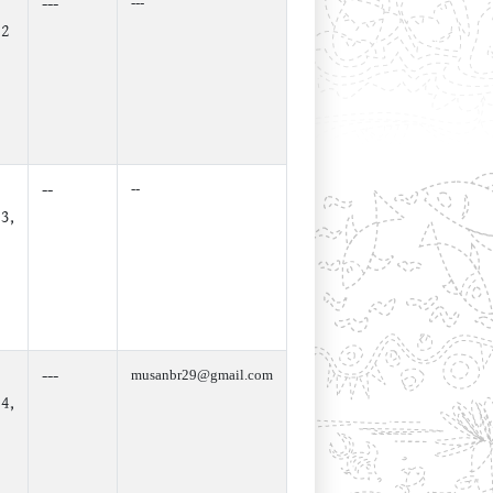
---
---
62
--
--
3,
---
musanbr29@gmail.com
4,