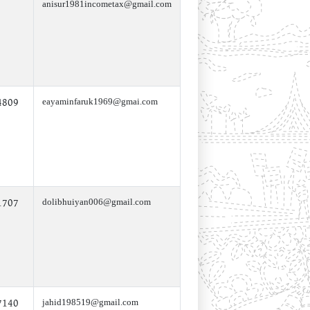
anisur1981incometax@gmail.com
4809
eayaminfaruk1969@gmai.com
1707
dolibhuiyan006@gmail.com
7140
jahid198519@gmail.com