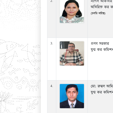
নার্গিস আকতার
2.
অতিরিক্ত কর 
(চলতি দায়িত্ব)
প্রণব সরকার
3.
যুগ্ম কর কমিশ
মো: রুহুল আম
4.
যুগ্ম কর কমিশ