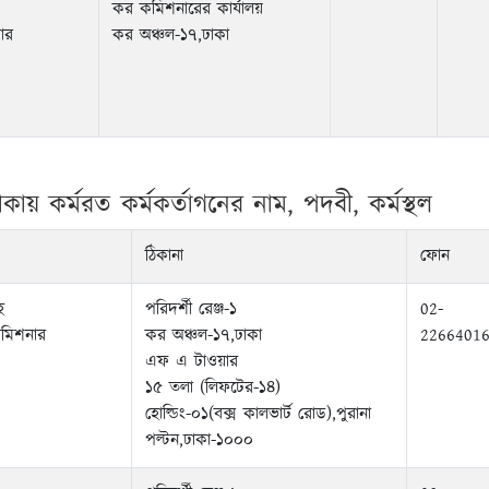
কর কমিশনারের কার্যালয়
মার
কর অঞ্চল-১৭,ঢাকা
াকায় কর্মরত কর্মকর্তাগনের নাম, পদবী, কর্মস্থল
ঠিকানা
ফোন
হ
পরিদর্শী রেঞ্জ-১
02-
কমিশনার
কর অঞ্চল-১৭,ঢাকা
2266401
এফ এ টাওয়ার
১৫ তলা (লিফটের-১৪)
হোল্ডিং-০১(বক্স কালভার্ট রোড),পুরানা
পল্টন,ঢাকা-১০০০