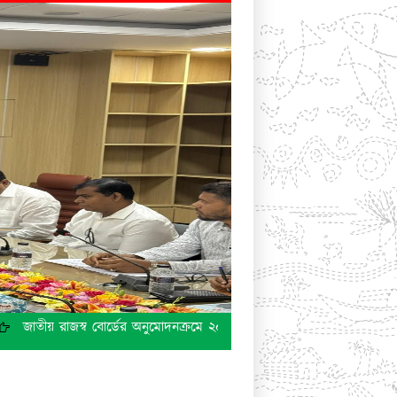
তীয় রাজস্ব বোর্ডের অনুমোদনক্রমে ২০২৩-২০২৪ করবর্ষের (তৃতীয় পর্যায়ে) অডিট