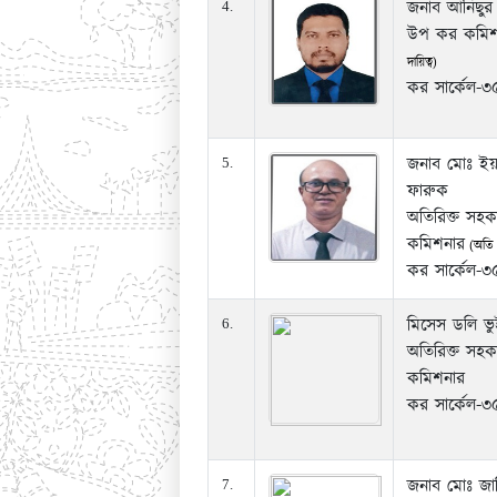
জনাব আনিছুর
4.
উপ কর কমিশ
দায়িত্ব)
কর সার্কেল-৩
জনাব মোঃ ইয়
5.
ফারুক
অতিরিক্ত সহক
কমিশনার
(অতি দ
কর সার্কেল-৩
মিসেস ডলি ভুই
6.
অতিরিক্ত সহক
কমিশনার
কর সার্কেল-৩
জনাব মোঃ জাহ
7.