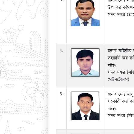
জনাব মোঃ নাছির
উপ কর কমিশন
সদর দপ্তর (প্র
জনাব নাজিউর 
4.
সহকারী কর ক
দায়িত্ব)
সদর দপ্তর (লজি
মেইনটেনেন্স)
জনাব মোঃ মাসু
5.
সহকারী কর ক
দায়িত্ব)
সদর দপ্তর (লিগ্