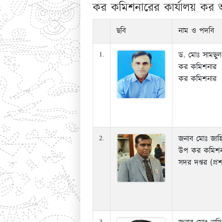
কর কমিশনারের কার্যালয় কর অঞ
ছবি
নাম ও পদবি
ড. মোঃ সামছু
1.
কর কমিশনার
কর কমিশনার
জনাব মোঃ জাহ
2.
উপ কর কমিশন
সদর দপ্তর (প্র
3.