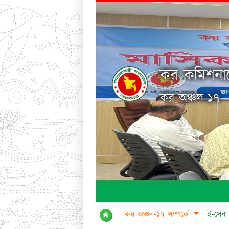
কর কমিশনার
কর অঞ্চল-১৭
কর অঞ্চল-১৭ সম্পর্কে
ই-সেব