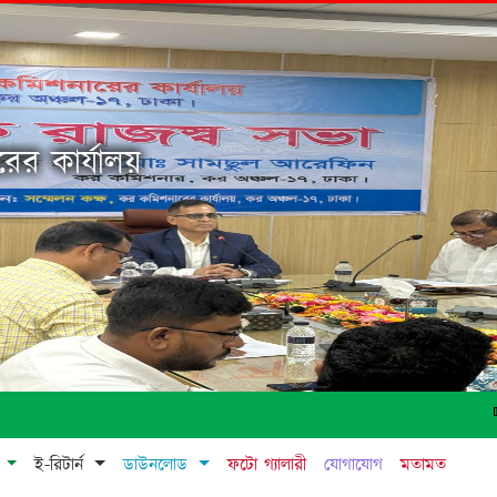
ের কার্যালয়
জা
া
ই-রিটার্ন
ডাউনলোড
ফটো গ্যালারী
যোগাযোগ
মতামত