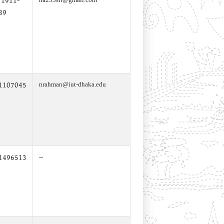
 1911-
89
1107045
nrahman@iut-dhaka.edu
1496513
--