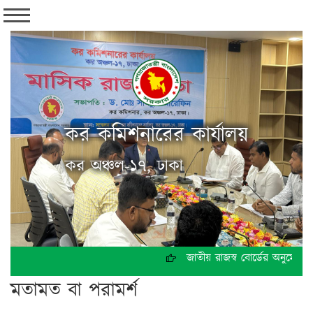
কর কমিশনারের কার্যালয়
কর অঞ্চল-১৭, ঢাকা
জাতীয় রাজস্ব বোর্ডের অনুমোদনক
মতামত বা পরামর্শ